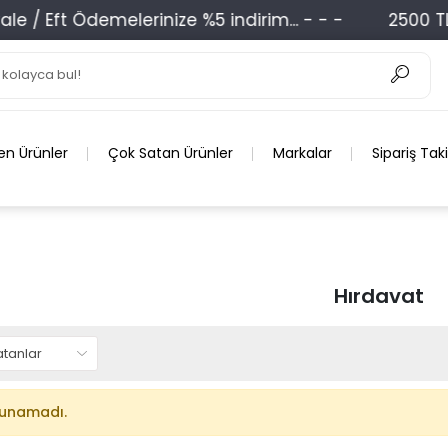
 / Eft Ödemelerinize %5 indirim... - - -
2500 TL Ü
en Ürünler
Çok Satan Ürünler
Markalar
Sipariş Tak
Hırdavat
lunamadı.