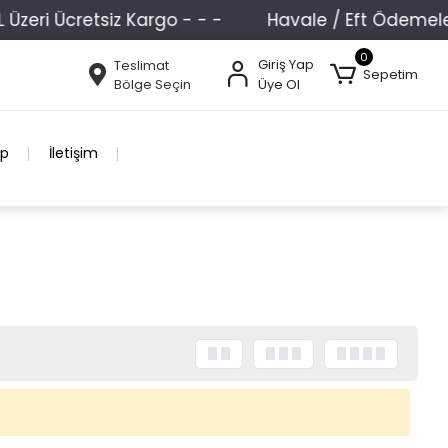
zeri Ücretsiz Kargo - - -
Havale / Eft Ödemelerini
0
Giriş Yap
Teslimat
Sepetim
Bölge Seçin
Üye Ol
ip
İletişim