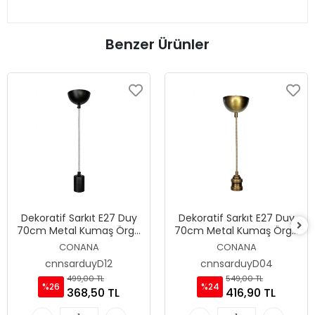
Benzer Ürünler
Dekoratif Sarkıt E27 Duy
Dekoratif Sarkıt E27 Duy
70cm Metal Kumaş Örgü
70cm Metal Kumaş Örgü
Zigzag Kablo Siyah D12
Zigzag Kablo Eskitme D04
CONANA
CONANA
cnnsarduyD12
cnnsarduyD04
499,00 TL
549,00 TL
%26
%24
368,50 TL
416,90 TL