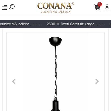
0
nize %5 indirim... - - -
2500 TL Üzeri Ücretsiz Kargo - - -
H