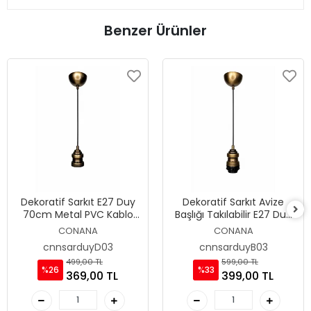
Benzer Ürünler
Dekoratif Sarkıt E27 Duy
Dekoratif Sarkıt Avize
70cm Metal PVC Kablo
Başlığı Takılabilir E27 Duy
Eskitme D03
70cm Metal Pvc Kablo
CONANA
CONANA
Eskitme B03
cnnsarduyD03
cnnsarduyB03
499,00 TL
599,00 TL
%26
%33
369,00 TL
399,00 TL