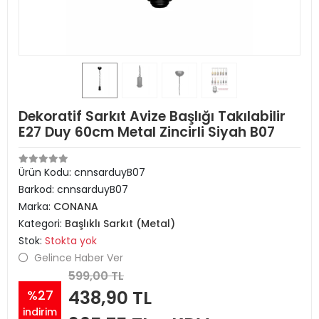
Dekoratif Sarkıt Avize Başlığı Takılabilir
E27 Duy 60cm Metal Zincirli Siyah B07
Ürün Kodu:
cnnsarduyB07
Barkod:
cnnsarduyB07
Marka:
CONANA
Kategori:
Başlıklı Sarkıt (Metal)
Stok:
Stokta yok
Gelince Haber Ver
599,00 TL
438,90 TL
%27
indirim